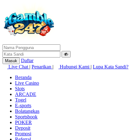
Daftar
Masuk
Live Chat
|
Penarikan
|
Hubungi Kami
|
Lupa Kata Sandi?
Beranda
Live Casino
Slots
ARCADE
Togel
E-sports
Bolatangkas
Sportsbook
POKER
Deposit
Promosi
Referral