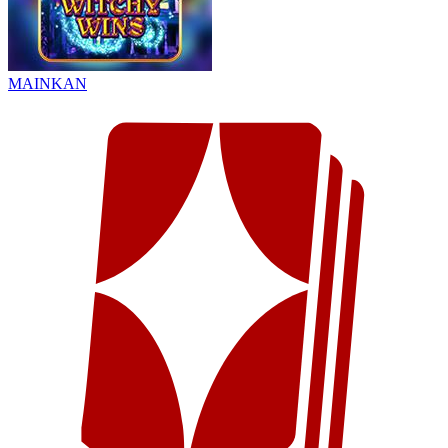
MAINKAN