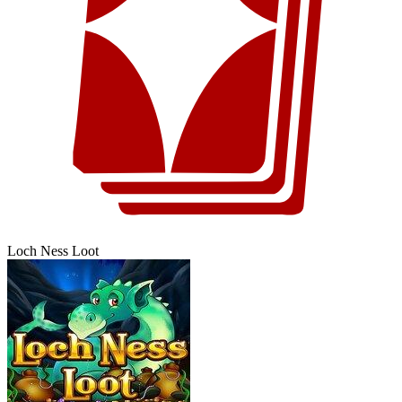
Loch Ness Loot