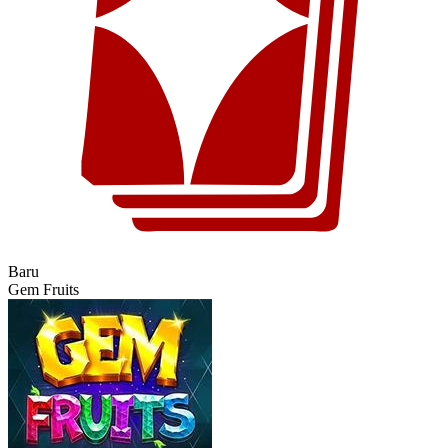
Baru
Gem Fruits