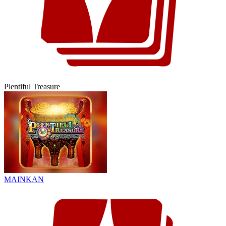
Plentiful Treasure
MAINKAN