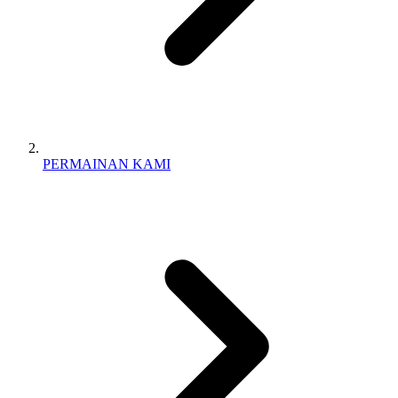
PERMAINAN KAMI