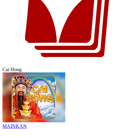
Cai Hong
MAINKAN