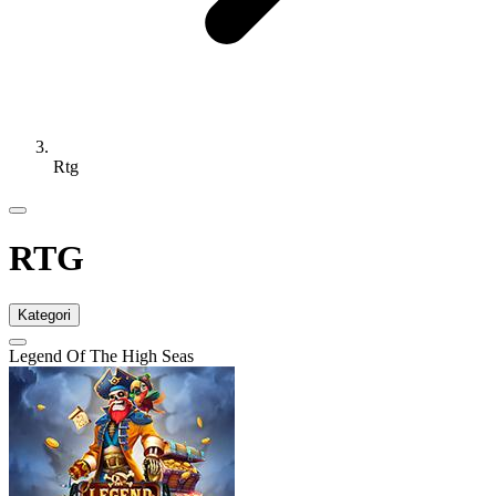
Rtg
RTG
Kategori
Legend Of The High Seas