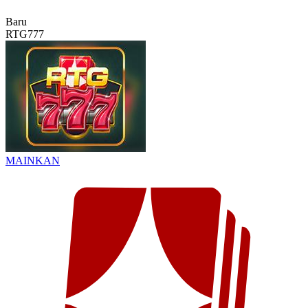
Baru
RTG777
MAINKAN