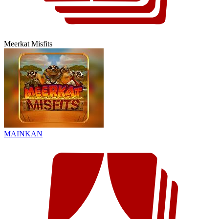
Meerkat Misfits
MAINKAN