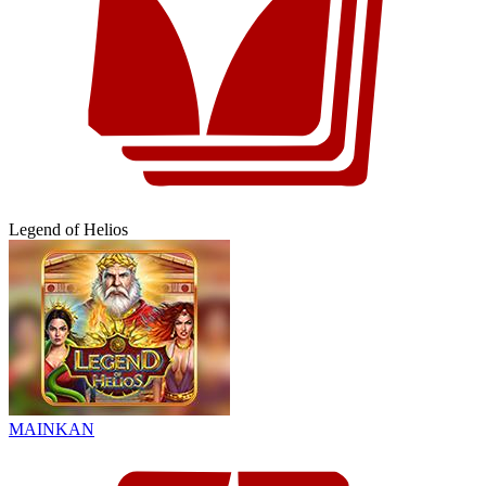
Legend of Helios
MAINKAN