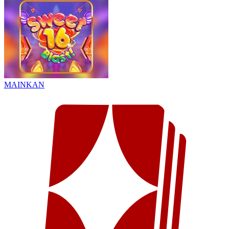
MAINKAN