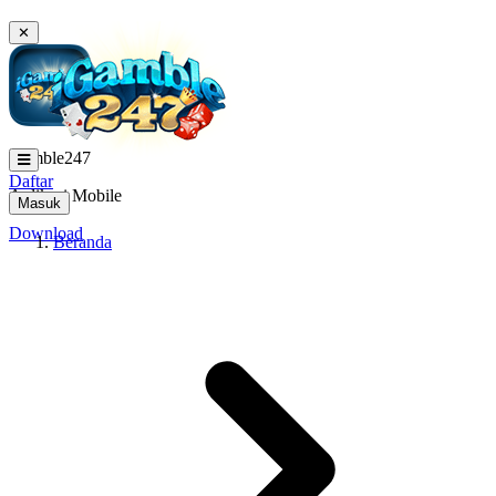
✕
igamble247
Daftar
Aplikasi Mobile
Masuk
Download
Beranda