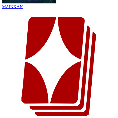
MAINKAN