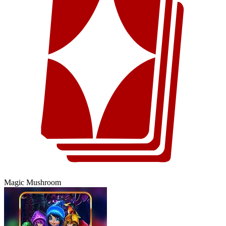
Magic Mushroom