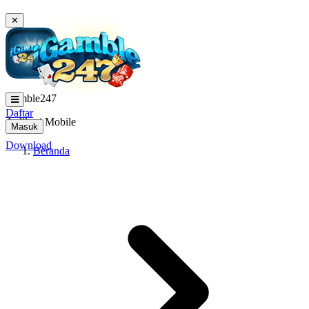
✕
igamble247
Daftar
Aplikasi Mobile
Masuk
Download
Beranda