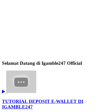
Selamat Datang di Igamble247 Official
TUTORIAL DEPOSIT E-WALLET DI
IGAMBLE247