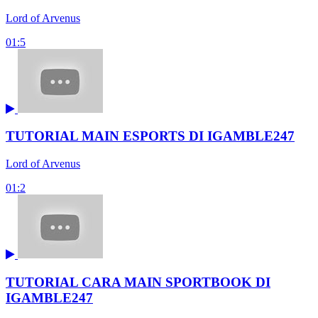
Lord of Arvenus
01:5
TUTORIAL MAIN ESPORTS DI IGAMBLE247
Lord of Arvenus
01:2
TUTORIAL CARA MAIN SPORTBOOK DI
IGAMBLE247