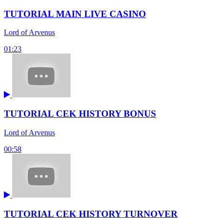
TUTORIAL MAIN LIVE CASINO
Lord of Arvenus
01:23
TUTORIAL CEK HISTORY BONUS
Lord of Arvenus
00:58
TUTORIAL CEK HISTORY TURNOVER