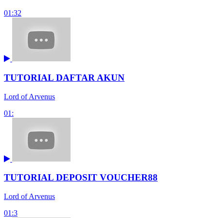
01:32
TUTORIAL DAFTAR AKUN
Lord of Arvenus
01:
TUTORIAL DEPOSIT VOUCHER88
Lord of Arvenus
01:3