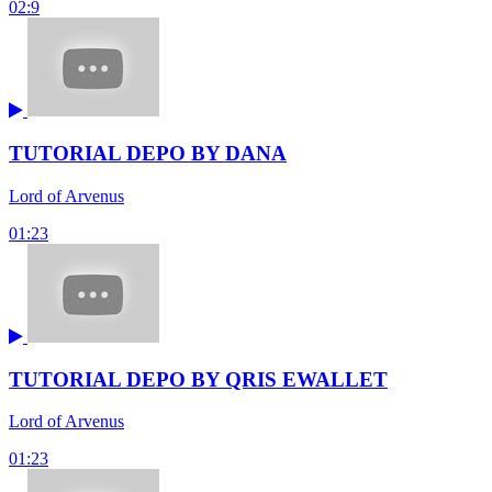
02:9
TUTORIAL DEPO BY DANA
Lord of Arvenus
01:23
TUTORIAL DEPO BY QRIS EWALLET
Lord of Arvenus
01:23