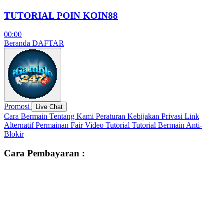
TUTORIAL POIN KOIN88
00:00
Beranda
DAFTAR
Promosi
Live Chat
Cara Bermain
Tentang Kami
Peraturan
Kebijakan Privasi
Link
Alternatif
Permainan Fair
Video Tutorial
Tutorial Bermain
Anti-
Blokir
Cara Pembayaran :