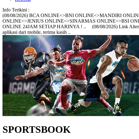
Info Terikini :
(08/08/2026)
BCA ONLINE<>BNI ONLINE<>MANDIRI ONLI
ONLINE<>JENIUS ONLINE<>SINARMAS ONLINE<>BSI O
ONLINE 24JAM SETIAP HARINYA ! ..
(08/08/2026)
Link Alte
aplikasi dari mobile, terima kasih ..
SPORTSBOOK