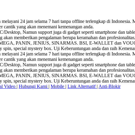
melayani 24 jam selama 7 hari tanpa offline terlengkap di Indonesia. 
aler cantik yang akan menemani kemenangan anda.
C/Desktop, Namun support juga di gadget seperti smartphone dan tabl
g akan memberikan pengalaman berupa keramahan dan profesionalit
MEGA, PANIN, JENIUS, SINARMAS. BSI, E-WALLET dan VOU
 spin, special mystery box. Uji Keberuntungan anda dan raih Kemenan
melayani 24 jam selama 7 hari tanpa offline terlengkap di Indonesia. 
aler cantik yang akan menemani kemenangan anda.
C/Desktop, Namun support juga di gadget seperti smartphone dan tabl
g akan memberikan pengalaman berupa keramahan dan profesionalit
MEGA, PANIN, JENIUS, SINARMAS. BSI, E-WALLET dan VOU
 spin, special mystery box. Uji Keberuntungan anda dan raih Kemenan
al Video
|
Hubungi Kami
|
Mobile
|
Link Alternatif
|
Anti-Blokir