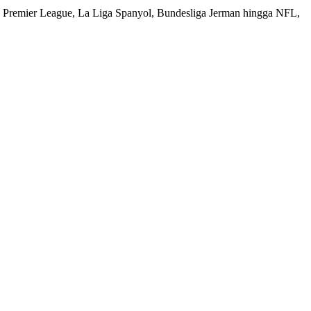
sh Premier League, La Liga Spanyol, Bundesliga Jerman hingga NFL,