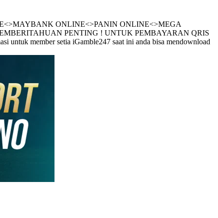
INE<>MAYBANK ONLINE<>PANIN ONLINE<>MEGA
EMBERITAHUAN PENTING ! UNTUK PEMBAYARAN QRIS
asi untuk member setia iGamble247 saat ini anda bisa mendownload