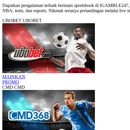
Dapatkan pengalaman terbaik bermain sportsbook di IGAMBLE247, ber
NBA, tenis, dan esports. Nikmati serunya pertandingan melalui live 
UBOBET
UBOBET
MAINKAN
PROMO
CMD
CMD