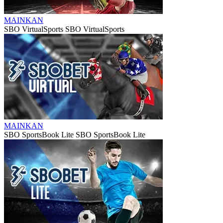
MAINKAN
SBO VirtualSports
SBO VirtualSports
MAINKAN
SBO SportsBook Lite
SBO SportsBook Lite