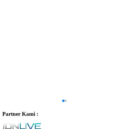
Partner Kami :