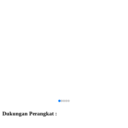
Dukungan Perangkat :