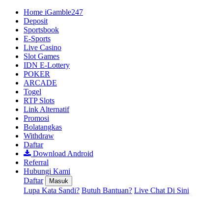
Home iGamble247
Deposit
Sportsbook
E-Sports
Live Casino
Slot Games
IDN E-Lottery
POKER
ARCADE
Togel
RTP Slots
Link Alternatif
Promosi
Bolatangkas
Withdraw
Daftar
Download Android
Referral
Hubungi Kami
Daftar
Masuk
Lupa Kata Sandi?
Butuh Bantuan?
Live Chat Di Sini