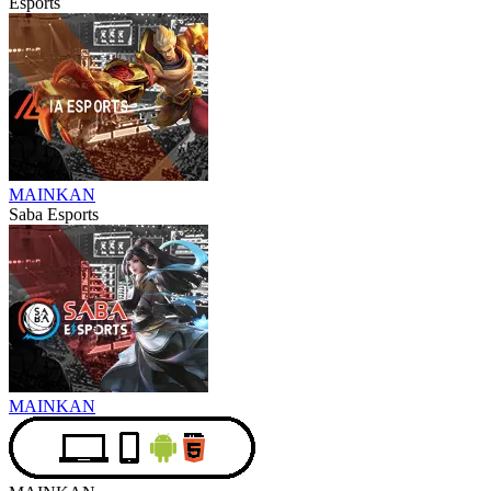
Esports
MAINKAN
Saba Esports
MAINKAN