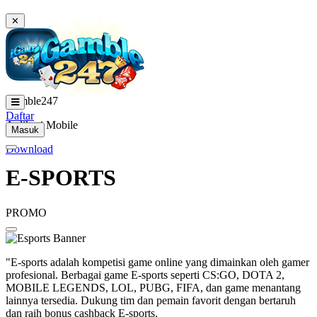
✕
igamble247
Daftar
Aplikasi Mobile
Masuk
Download
E-SPORTS
PROMO
"E-sports adalah kompetisi game online yang dimainkan oleh gamer
profesional. Berbagai game E-sports seperti CS:GO, DOTA 2,
MOBILE LEGENDS, LOL, PUBG, FIFA, dan game menantang
lainnya tersedia. Dukung tim dan pemain favorit dengan bertaruh
dan raih bonus cashback E-sports.