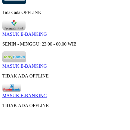
Tidak ada OFFLINE
MASUK E-BANKING
SENIN - MINGGU: 23.00 - 00.00 WIB
MASUK E-BANKING
TIDAK ADA OFFLINE
MASUK E-BANKING
TIDAK ADA OFFLINE