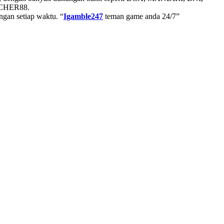
CHER88.
gan setiap waktu. “
Igamble247
teman game anda 24/7”