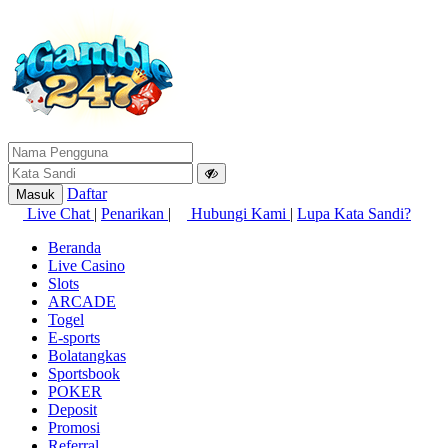
Daftar
Masuk
Live Chat
|
Penarikan
|
Hubungi Kami
|
Lupa Kata Sandi?
Beranda
Live Casino
Slots
ARCADE
Togel
E-sports
Bolatangkas
Sportsbook
POKER
Deposit
Promosi
Referral