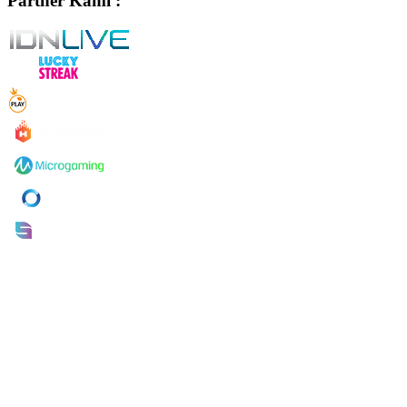
Partner Kami :