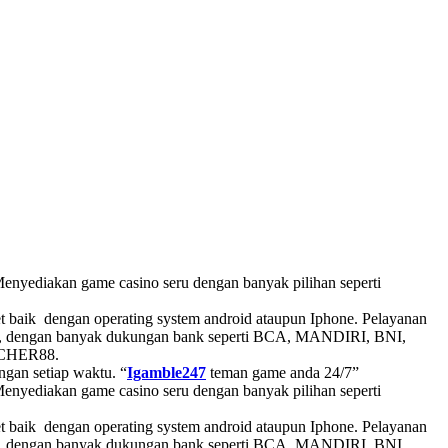
Menyediakan game casino seru dengan banyak pilihan seperti
et baik dengan operating system android ataupun Iphone. Pelayanan
as, dengan banyak dukungan bank seperti BCA, MANDIRI, BNI,
CHER88.
gan setiap waktu. “
Igamble247
teman game anda 24/7”
Menyediakan game casino seru dengan banyak pilihan seperti
et baik dengan operating system android ataupun Iphone. Pelayanan
as, dengan banyak dukungan bank seperti BCA, MANDIRI, BNI,