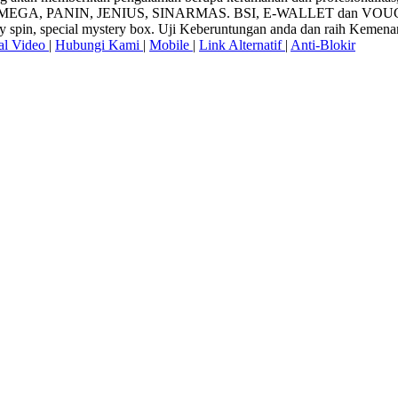
MEGA, PANIN, JENIUS, SINARMAS. BSI, E-WALLET dan VOU
 spin, special mystery box. Uji Keberuntungan anda dan raih Kemenan
al Video
|
Hubungi Kami
|
Mobile
|
Link Alternatif
|
Anti-Blokir