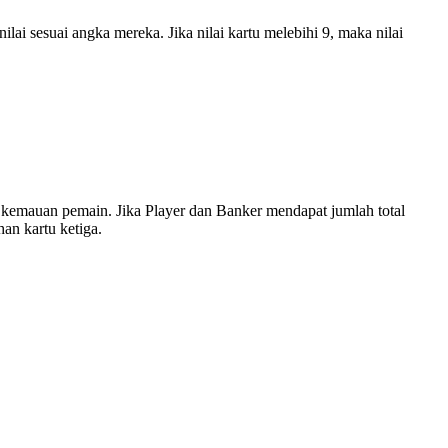
lai sesuai angka mereka. Jika nilai kartu melebihi 9, maka nilai
n kemauan pemain. Jika Player dan Banker mendapat jumlah total
an kartu ketiga.