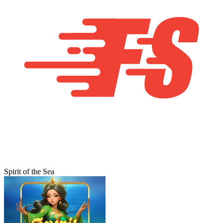
Spirit of the Sea