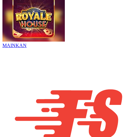
MAINKAN