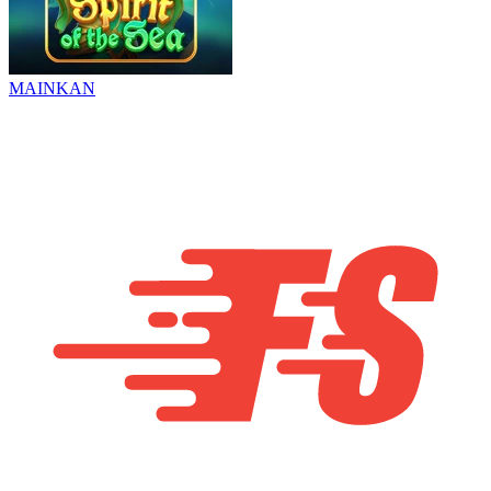
MAINKAN