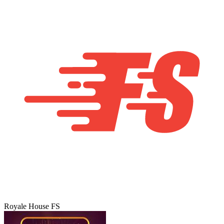
Royale House FS