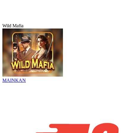
Wild Mafia
MAINKAN