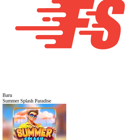
Baru
Summer Splash Paradise