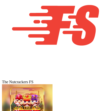
The Nutcrackers FS