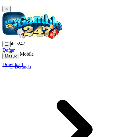
✕
igamble247
Daftar
Aplikasi Mobile
Masuk
Download
Beranda