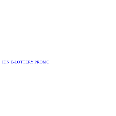
IDN E-LOTTERY
PROMO