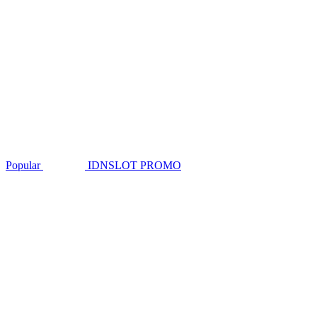
Popular
IDNSLOT
PROMO