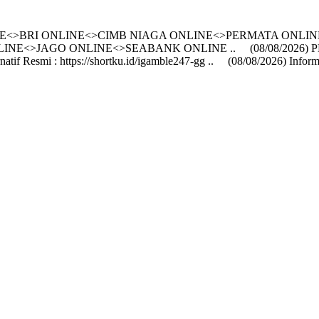
NE<>BRI ONLINE<>CIMB NIAGA ONLINE<>PERMATA ONL
NLINE<>JAGO ONLINE<>SEABANK ONLINE ..
(08/08/2026)
P
rnatif Resmi : https://shortku.id/igamble247-gg ..
(08/08/2026)
Inform