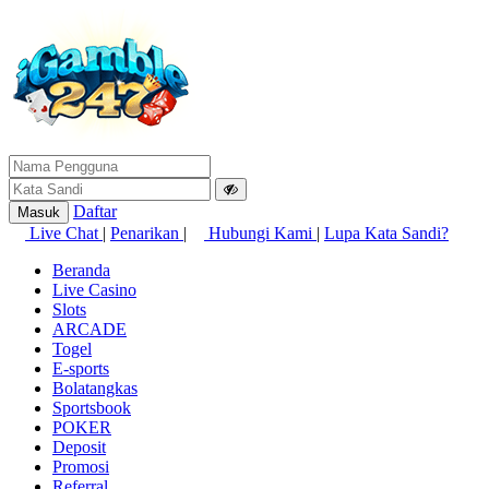
Daftar
Masuk
Live Chat
|
Penarikan
|
Hubungi Kami
|
Lupa Kata Sandi?
Beranda
Live Casino
Slots
ARCADE
Togel
E-sports
Bolatangkas
Sportsbook
POKER
Deposit
Promosi
Referral