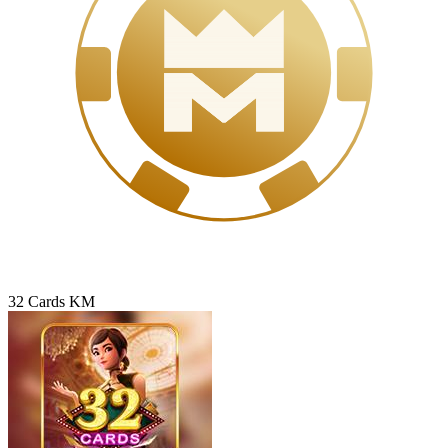
32 Cards KM