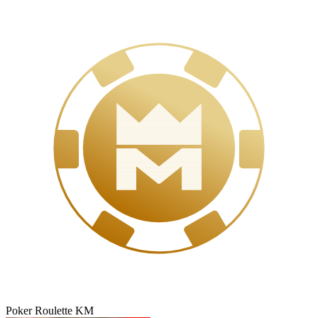
Poker Roulette KM