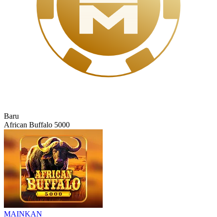
Baru
African Buffalo 5000
MAINKAN