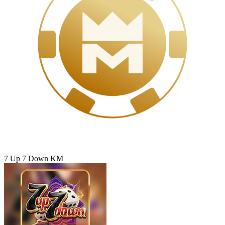
7 Up 7 Down KM