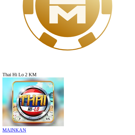
Thai Hi Lo 2 KM
MAINKAN