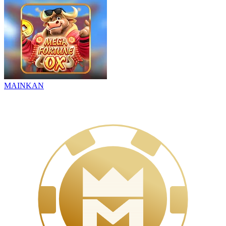
MAINKAN