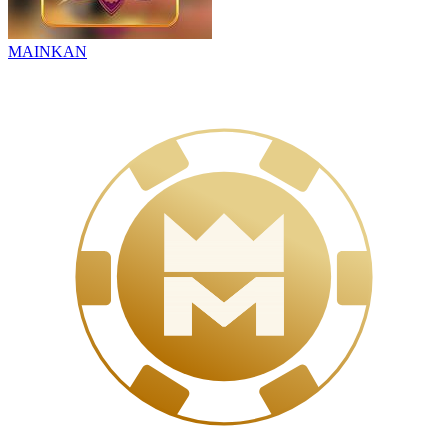
MAINKAN