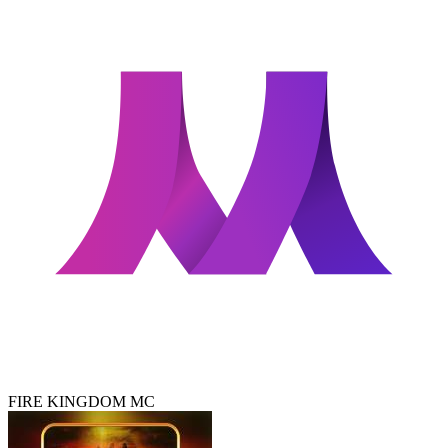
FIRE KINGDOM MC