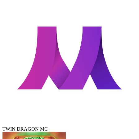
TWIN DRAGON MC