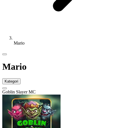
Mario
Mario
Kategori
Goblin Slayer MC