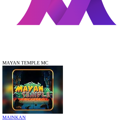
MAYAN TEMPLE MC
MAINKAN