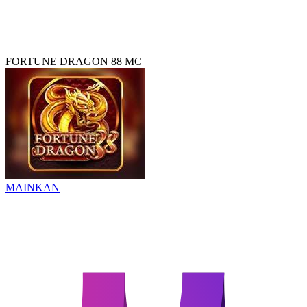
FORTUNE DRAGON 88 MC
MAINKAN