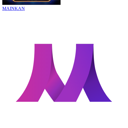
MAINKAN