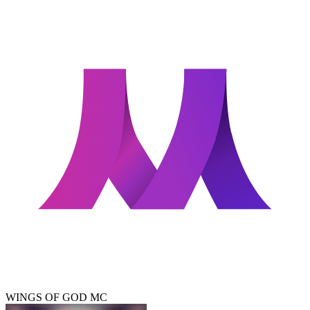
WINGS OF GOD MC