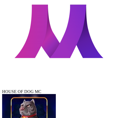
HOUSE OF DOG MC