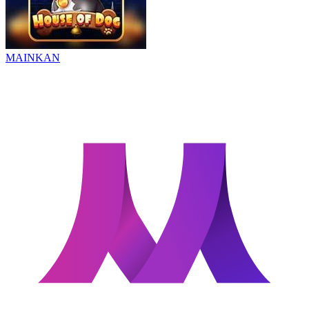
MAINKAN