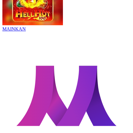
MAINKAN