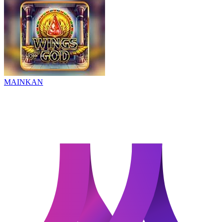
MAINKAN