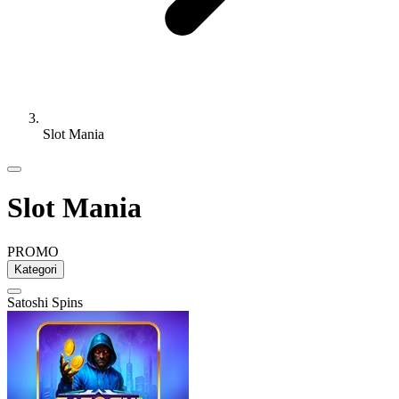
Slot Mania
Slot Mania
PROMO
Kategori
Satoshi Spins