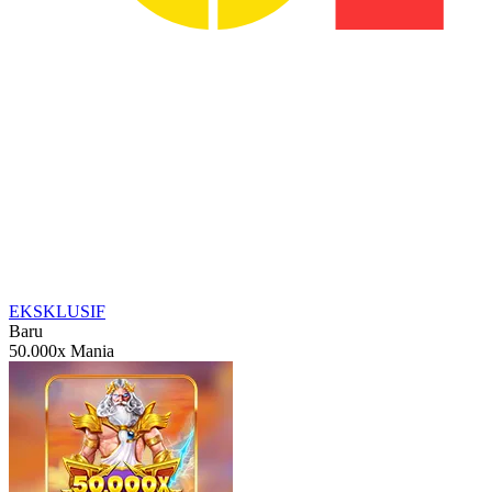
EKSKLUSIF
Baru
50.000x Mania