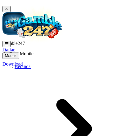
✕
igamble247
Daftar
Aplikasi Mobile
Masuk
Download
Beranda