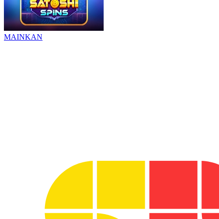
MAINKAN