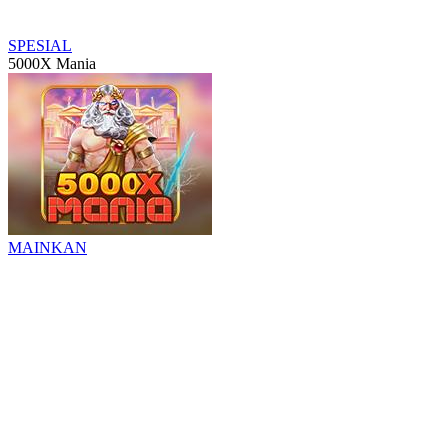
SPESIAL
5000X Mania
MAINKAN