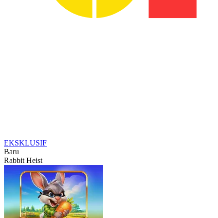
EKSKLUSIF
Baru
Rabbit Heist