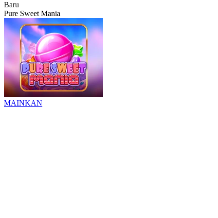
Baru
Pure Sweet Mania
MAINKAN